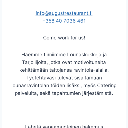
info@augustrestaurant.fi
+358 40 7036 461
Come work for us!
Haemme tiimiimme Lounaskokkeja ja
Tarjoilijoita, jotka ovat motivoituneita
kehittämään taitojansa ravintola-alalla.
Työtehtäväsi tulevat sisältämään
lounasravintolan töiden lisäksi, myös Catering
palveluita, sekä tapahtumien järjestämistä.
Lähetä vapaamuotoinen hakemus