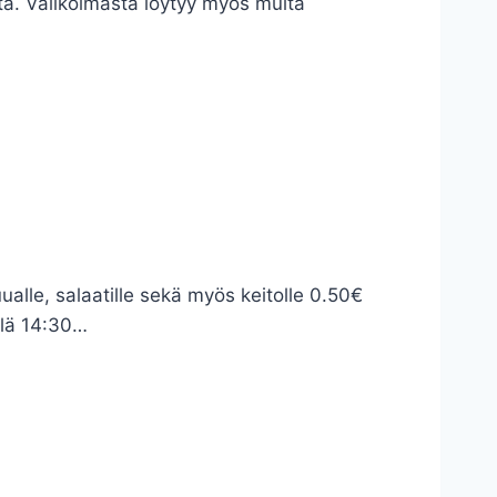
tä. Valikoimasta löytyy myös muita
lle, salaatille sekä myös keitolle 0.50€
llä 14:30…