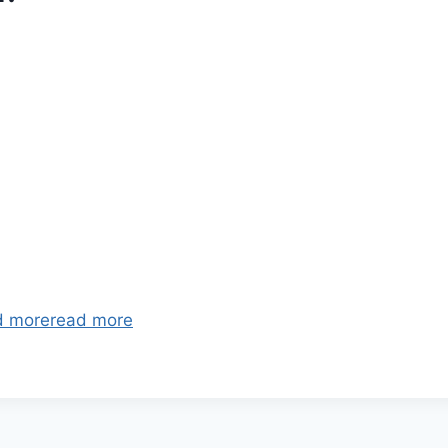
d more
read more