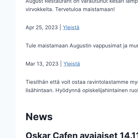
August Restaurant on varautunut kesän lämpim
virvokkeita. Tervetuloa maistamaan!
Apr 25, 2023
|
Yleistä
Tule maistamaan Augustin vappusimat ja mun
Mar 13, 2023
|
Yleistä
Tiesithän että voit ostaa ravintolastamme m
lisähintaan. Hyödynnä opiskelijahintainen ruo
News
Oskar Cafen avajaiset 14.1