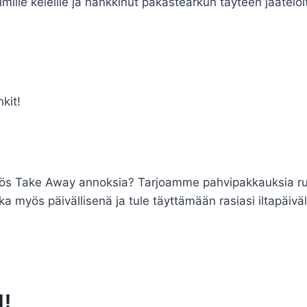
ille keleille ja hankkinut pakastearkun täyteen jäätelöi
kit!
yös Take Away annoksia? Tarjoamme pahvipakkauksia ruua
ka myös päivällisenä ja tule täyttämään rasiasi iltapäivä
1!