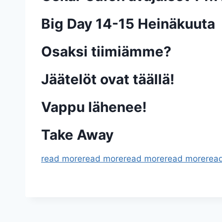
Big Day 14-15 Heinäkuuta
Osaksi tiimiämme?
Jäätelöt ovat täällä!
Vappu lähenee!
Take Away
read more
read more
read more
read more
rea